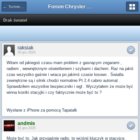
Forum Chrysler PT Cruiser
← Techniczny podstawowy
Brak świateł
raksiak
30 gru 2025
Witam od jakiegoś czasu mam problem z gasnącym zegarami ,
radiem , wewnętrznym oświetleniem i szybami i dachem. Raz na jakiś
czas wszystko gaśnie i wraca po jakimś czasie losowo . Światła
zewnętrzne są i silnik chodzi normalnie Pt 2.4 cabrio automat .
Sprawdziłem wszystkie bezpieczniki i wgl . Wyczytałem że może być
winna kostki stacyjki i czy faktycznie może być to ?
Wysłane z iPhone za pomocą Tapatalk
andmis
31 gru 2025
Może być to. Jak przygaśnie radio, to wciśnij kluczyk w stacyjce.